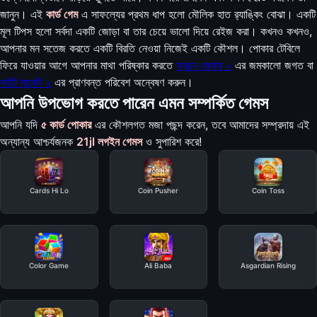
জানুন। এই
কার্ড গেম
এ সাফল্যের প্রথম ধাপ হলো মৌলিক হাত র‍্যাঙ্কিং বোঝা। একটি
মূল টিপস হলো সর্বদা একটি জোড়া বা তার চেয়ে ভালো দিয়ে রেইজ করা। কখনও কখনও,
আপনার মন সতেজ করতে একটি বিরতি নেওয়া নিজেই একটি কৌশল। পোকার টেবিলে
ফিরে যাওয়ার আগে আপনার মাথা পরিষ্কার করতে
ফরচুন জেমস ২
এর জমকালো জগত বা
নাইট মার্কেট ২
এর প্রাণবন্ত পরিবেশ অন্বেষণ করুন।
আপনি উপভোগ করতে পারেন এমন সম্পর্কিত গেমস
আপনি যদি
৫ কার্ড পোকার
এর কৌশলগত মজা পছন্দ করেন, তবে আমাদের সম্প্রদায় এই
অন্যান্য আশ্চর্যজনক
21jl লগইন গেমস
ও সুপারিশ করে!
Cards Hi Lo
Coin Pusher
Coin Toss
Color Game
Ali Baba
Asgardian Rising