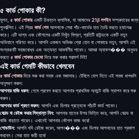
৫ কার্ড পোকার কী?
মূলত,
৫ কার্ড পোকার
একটি চিরন্তন ক্লাসিক, যা আমাদের
21jl লগইন
সম্প্রদায়ের জন্য
পুনর্কল্পিত। এই প্রিয়
কার্ড গেম
আপনাকে সেরা পাঁচ-কার্ডের হাত তৈরি করতে চ্যালেঞ্জ
করে। এটি ভাগ্য এবং কৌশলের একটি নিখুঁত মিশ্রণ, প্রতিটি রাউন্ডকে একটি নতুন
অভিযানে পরিণত করে। আপনি একজন অভিজ্ঞ প্রো হোন বা পোকারে নতুন, আপনি এই
সংস্করণটি সহজবোধ্য এবং অত্যন্ত আকর্ষণীয় পাবেন। আমরা অ্যাকশ��� অনুভব
করতে
৫ কার্ড পোকার ডেমো
দিয়ে শুরু করার পরামর্শ দিই!
এই কার্ড গেমটি কীভাবে খেলবেন
৫ কার্ড পোকার
দিয়ে শুরু করা সহজ এবং মজাদার। টেবিলে যোগ দিতে এই সহজ ধাপগুলি
অনুসরণ করুন:
আপনার বাজি ধরুন:
গেমে প্রবেশ করতে আপনার প্রাথমিক অ্যান্টে বাজি স্থাপন করে শুরু
করুন।
আপনার কার্ড গ্রহণ করুন:
আপনি এবং ডিলার প্রত্যেকে পাঁচটি কার্ড পাবেন।
ফোল্ড বা রেইজ করার সিদ্ধান্ত নিন:
আপনার হাতের উপর ভিত্তি করে, আপনি ফোল্ড বা
বাজি বাড়াতে পারেন। এখানেই আপনার কৌশল কাজ করে!
শোডাউন:
আপনি যদি রেইজ করেন, আপন��� এবং ডিলার আপনাদের হাত প্রকাশ
করবেন। সেরা হাত জয়ী হবে!