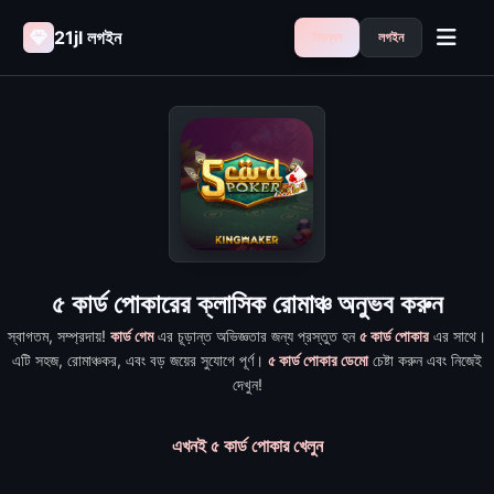
21jl লগইন
নিবন্ধন
লগইন
৫ কার্ড পোকারের ক্লাসিক রোমাঞ্চ অনুভব করুন
স্বাগতম, সম্প্রদায়!
কার্ড গেম
এর চূড়ান্ত অভিজ্ঞতার জন্য প্রস্তুত হন
৫ কার্ড পোকার
এর সাথে।
এটি সহজ, রোমাঞ্চকর, এবং বড় জয়ের সুযোগে পূর্ণ।
৫ কার্ড পোকার ডেমো
চেষ্টা করুন এবং নিজেই
দেখুন!
এখনই ৫ কার্ড পোকার খেলুন