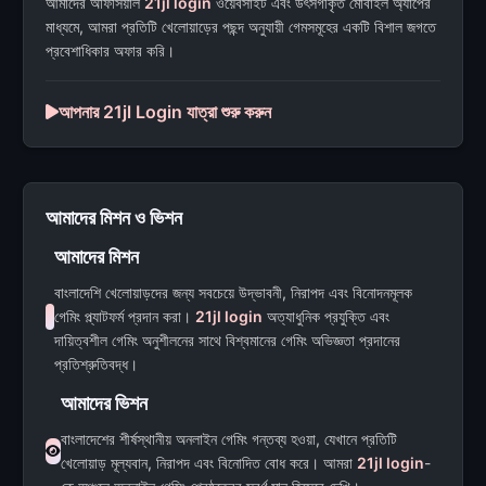
আমাদের অফিসিয়াল
21jl login
ওয়েবসাইট এবং উৎসর্গীকৃত মোবাইল অ্যাপের
মাধ্যমে, আমরা প্রতিটি খেলোয়াড়ের পছন্দ অনুযায়ী গেমসমূহের একটি বিশাল জগতে
প্রবেশাধিকার অফার করি।
আপনার 21jl Login যাত্রা শুরু করুন
আমাদের মিশন ও ভিশন
আমাদের মিশন
বাংলাদেশি খেলোয়াড়দের জন্য সবচেয়ে উদ্ভাবনী, নিরাপদ এবং বিনোদনমূলক
গেমিং প্ল্যাটফর্ম প্রদান করা।
21jl login
অত্যাধুনিক প্রযুক্তি এবং
দায়িত্বশীল গেমিং অনুশীলনের সাথে বিশ্বমানের গেমিং অভিজ্ঞতা প্রদানের
প্রতিশ্রুতিবদ্ধ।
আমাদের ভিশন
বাংলাদেশের শীর্ষস্থানীয় অনলাইন গেমিং গন্তব্য হওয়া, যেখানে প্রতিটি
খেলোয়াড় মূল্যবান, নিরাপদ এবং বিনোদিত বোধ করে। আমরা
21jl login
-