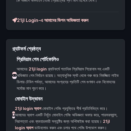
কে অঞ্চলে অনলাইন গেমিং শ্রেষ্ঠত্বের স্বর্ণ মান হিসেবে দেখি।
21jl Login-এ আমাদের ভিশন অভিজ্ঞতা করুন
প্ল্যাটফর্ম শ্রেষ্ঠত্ব
প্রিমিয়াম গেম পোর্টফোলিও
আমাদের
21jl login
প্ল্যাটফর্মে শতাধিক প্রিমিয়াম শিরোনাম সহ একটি
অভিজাত গেম নির্বাচন রয়েছে। অত্যাধুনিক স্লট থেকে শুরু করে নিমজ্জিত লাইভ
ডিলার টেবিল পর্যন্ত, আমাদের সংগ্রহের প্রতিটি গেম গুণমান এবং বিনোদনের
সর্বোচ্চ মান পূরণ করে।
মোবাইল উদ্ভাবন
21jl login অ্যাপ
মোবাইল গেমিং প্রযুক্তির শীর্ষ প্রতিনিধিত্ব করে।
আমাদের অ্যাপ একটি নিখুঁত মোবাইল গেমিং অভিজ্ঞতা অফার করে, পারফরম্যান্স,
নিরাপত্তা এবং ব্যবহারকারী সন্তুষ্টির জন্য অপ্টিমাইজ করা হয়েছে।
21jl
login অ্যাপ
ডাউনলোড করুন এবং চলার পথে গেমিং উপভোগ করুন।