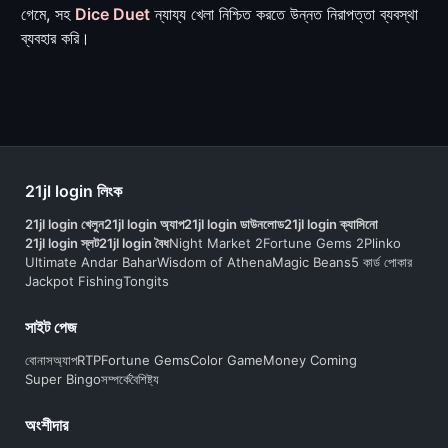
গেমে, সহ
Dice Duet
ন্যায্য খেলা নিশ্চিত করতে উন্নত নিরাপত্তা ব্যবস্থা
ব্যবহার করি।
21jl login লিংক
21jl login খেলুন
21jl login অ্যাপ
21jl login ডাউনলোড
21jl login ক্যাসিনো
21jl login স্লট
21jl login বৈধ
Night Market 2
Fortune Gems 2
Plinko
Ultimate Andar Bahar
Wisdom of Athena
Magic Beans
5 কার্ড পোকার
Jackpot Fishing
Tongits
সাইট পেজ
বোনাস
অ্যাপ
RTP
Fortune Gems
Color Game
Money Coming
Super Bingo
সম্পর্কে
বৈশিষ্ট্য
অংশীদার