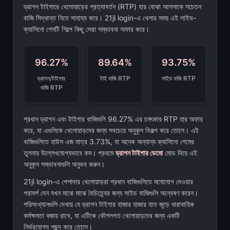
ড্রাগন টাইগারে খেলোয়াড়ের প্রত্যাবর্তন (RTP) হার বোঝা আপনাকে সচেতন
বাজি সিদ্ধান্ত নিতে সাহায্য করে। 21jl login-এ খেলার সময় এই লাইভ-
ক্যাসিনো গেমটি শিল্পে কিছু সেরা সম্ভাবনা অফার করে।
96.27%
89.64%
93.75%
ড্রাগন/টাইগার
টাই বাজি RTP
সাইড বাজি RTP
বাজি RTP
প্রধান ড্রাগন এবং টাইগার বাজিগুলি 96.27% এর চমৎকার RTP হার অফার
করে, যা এগুলিকে খেলোয়াড়দের জন্য সবচেয়ে অনুকূল বিকল্প করে তোলে। এই
বাজিগুলিতে হাউস এজ মাত্র 3.73%, যা অনেক অন্যান্য ক্যাসিনো গেমের
তুলনায় উল্লেখযোগ্যভাবে কম। প্রথমে
ড্রাগন টাইগার ডেমো
মোড দিয়ে এই
অনুকূল সম্ভাবনাগুলি অনুভব করুন।
21jl login-এ পেশাদার খেলোয়াড়রা প্রধান বাজিগুলিতে মনোযোগ দেওয়ার
পরামর্শ দেন যখন মাঝে মাঝে বৈচিত্র্যের জন্য সাইড বাজিগুলি অন্বেষণ করেন।
পরিসংখ্যানগুলি দেখায় যে ড্রাগন টাইগার হাজার হাজার হাত জুড়ে ধারাবাহিক
কর্মক্ষমতা বজায় রাখে, যা এটিকে কৌশলগত খেলোয়াড়দের জন্য একটি
নির্ভরযোগ্য পছন্দ করে তোলে।