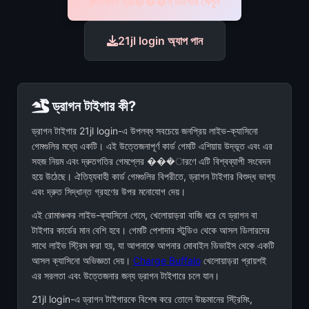
এখনই ড্রা���ন টাইগার খেলুন
21jl login অ্যাপ পান
ড্রাগন টাইগার কী?
ড্রাগন টাইগার 21jl login-এ উপলব্ধ সবচেয়ে জনপ্রিয় লাইভ-ক্যাসিনো
গেমগুলির মধ্যে একটি। এই উত্তেজনাপূর্ণ কার্ড গেমটি এশিয়ায় উদ্ভূত এবং এর
সহজ নিয়ম এবং দ্রুতগতির গেমপ্লের ���ারণে এটি বিশ্বব্যাপী সংবেদন
হয়ে উঠেছে। ঐতিহ্যবাহী কার্ড গেমগুলির বিপরীতে, ড্রাগন টাইগার বিশুদ্ধ ভাগ্য
এবং দ্রুত সিদ্ধান্ত গ্রহণের উপর মনোযোগ দেয়।
এই রোমাঞ্চকর লাইভ-ক্যাসিনো গেমে, খেলোয়াড়রা বাজি ধরে যে ড্রাগন বা
টাইগার কার্ডের মান বেশি হবে। গেমটি পেশাদার স্টুডিও থেকে আসল ডিলারদের
সাথে লাইভ স্ট্রিম করা হয়, যা আপনাকে আপনার মোবাইল ডিভাইস থেকে একটি
আসল ক্যাসিনো অভিজ্ঞতা দেয়।
Charge Buffalo
খেলোয়াড়রা প্রায়শই
এর সরলতা এবং উত্তেজনার জন্য ড্রাগন টাইগারে চলে যান।
21jl login-এ ড্রাগন টাইগারকে বিশেষ করে তোলে উচ্চমানের স্ট্রিমিং,