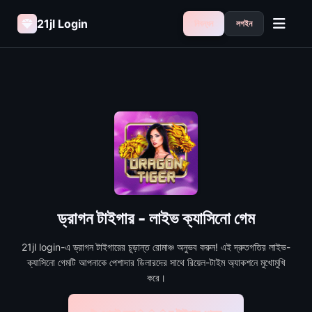
21jl Login
নিবন্ধন
লগইন
ড্রাগন টাইগার - লাইভ ক্যাসিনো গেম
21jl login-এ ড্রাগন টাইগারের চূড়ান্ত রোমাঞ্চ অনুভব করুন! এই দ্রুতগতির লাইভ-
ক্যাসিনো গেমটি আপনাকে পেশাদার ডিলারদের সাথে রিয়েল-টাইম অ্যাকশনে মুখোমুখি
করে।