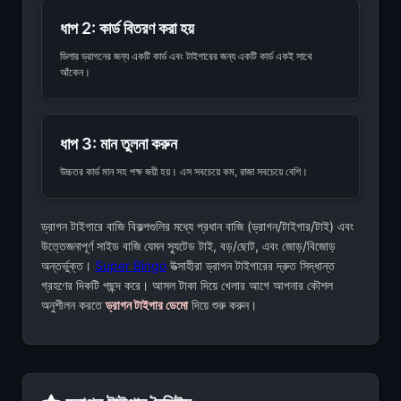
ধাপ 2: কার্ড বিতরণ করা হয়
ডিলার ড্রাগনের জন্য একটি কার্ড এবং টাইগারের জন্য একটি কার্ড একই সাথে
আঁকেন।
ধাপ 3: মান তুলনা করুন
উচ্চতর কার্ড মান সহ পক্ষ জয়ী হয়। এস সবচেয়ে কম, রাজা সবচেয়ে বেশি।
ড্রাগন টাইগারে বাজি বিকল্পগুলির মধ্যে প্রধান বাজি (ড্রাগন/টাইগার/টাই) এবং
উত্তেজনাপূর্ণ সাইড বাজি যেমন স্যুটেড টাই, বড়/ছোট, এবং জোড়/বিজোড়
অন্তর্ভুক্ত।
Super Bingo
উত্সাহীরা ড্রাগন টাইগারের দ্রুত সিদ্ধান্ত
গ্রহণের দিকটি পছন্দ করে। আসল টাকা দিয়ে খেলার আগে আপনার কৌশল
অনুশীলন করতে
ড্রাগন টাইগার ডেমো
দিয়ে শুরু করুন।