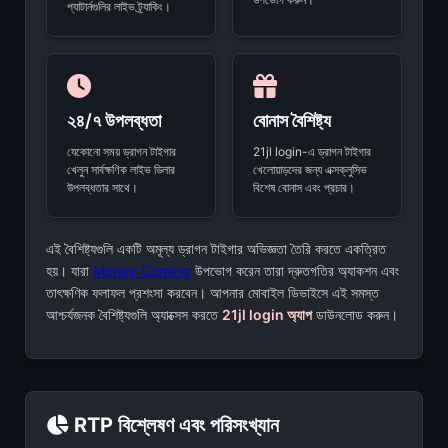
প্যাটার্নগুলির লাইভ ট্র্যাকিং।
২৪/৭ উপলব্ধতা
বোনাস বৈশিষ্ট্য
যেকোনো সময় ড্রাগন টাইগার
21jl login-এ ড্রাগন টাইগার
খেলুন সার্বক্ষণিক লাইভ ডিলার
খেলোয়াড়দের জন্য এক্সক্লুসিভ
উপলব্ধতার সাথে।
বিশেষ বোনাস এবং প্রচার।
এই বৈশিষ্ট্যগুলি একটি অমূল্য ড্রাগন টাইগার অভিজ্ঞতা তৈরি করতে একত্রিত
হয়। যারা
Money Coming
উপভোগ করেন তারা দ্রুতগতির অ্যাকশন এবং
তাৎক্ষণিক ফলাফল প্রশংসা করবেন। আপনার মোবাইল ডিভাইসে এই সমস্ত
আশ্চর্যজনক বৈশিষ্ট্যগুলি অ্যাক্সেস করতে
21jl login অ্যাপ
ডাউনলোড করুন।
RTP বিশ্লেষণ এবং পরিসংখ্যান