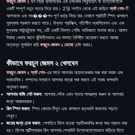
ফরচুন জেমস ২
হল প্রিয় ক্লাসিকের এক চমৎকার সিক্যুয়েল যা উত্তেজনাকে
একটি সম্পূর্ণ নতুন স্তরে নিয়ে যায়। 21jl লগইন থেকে এই জড়িত
স্লট গেম
-টি
আপনাকে এক সম���পদ-পূর্ণ গুহায় নিয়ে যায় যেখানে প্রতিটি স্পিন ঝলমলে
পুরস্কার প্রকাশ করতে পারে। উন্নত গ্রাফিক্স, গতিশীল অ্যানিমেশন এবং এক
মুগ্ধকর সাউন্ডট্র্যাক সহ, এটি একটি নিমগ্ন গেমিং অভিজ্ঞতা অফার করে। আসল
টাকায় খেলার আগে ঝুঁকিহীনভাবে এর সমস্ত বৈশিষ্ট্য অন্বেষণ করতে আমরা
অত্যন্ত সুপারিশ করি
ফরচুন জেমস ২ ডেমো
চেষ্টা করার।
কীভাবে ফরচুন জেমস ২ খেলবেন
ফরচুন জেমস ২
স্লট গেম
-এর সাথে আপনার অ্যাডভেঞ্চার শুরু করা সহজ এবং
স্বাভাবিক। সম্পদের সন্ধানে আপনার যাত্রা শুরু করতে এই সহজ ধাপগুলি
অনুসরণ করুন:
আপনার বাজি সেট করুন:
আপনার স্টেক এমন স্তরে সামঞ্জস্য করুন যা আপনার
জন্য আরামদায়ক।
রিল স্পিন করুন:
স্পিন বোতাম টিপুন এবং ঝলমলে রত্নগুলি জায়গায় পড়তে
দেখুন।
জয়ের জন্য চেক করুন:
পেলাইনে মিলে যাওয়া প্রতীকগুলির জন্য জয় প্রদান করা
হয়। বিশেষ মাল্টিপ্লায়ার রিল আপনার পেআউট উল্লেখযোগ্যভাবে বাড়িয়ে দিতে