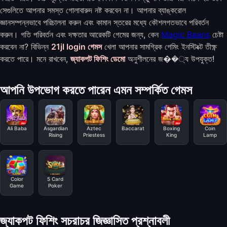
সেগুলিতে আপনার সমস্ত গোলাবারুদ নষ্ট করবেন না। আপনার ব্যাঙ্করোল
জ্ঞানসম্পন্নভাবে পরিচালনা করুন এবং কামান স্তরের মধ্যে কৌশলগতভাবে পরিবর্তন
করুন। গতি পরিবর্তন এবং দক্ষতার আরেকটি গেমের জন্য, কেন
Magic Beans
চেষ্টা
করবেন না? বিভিন্ন
21jl login গেমস
খেলা আপনার সামগ্রিক গেমিং ইনস্টিংক্ট তীক্ষ্ণ
করতে পারে। মনে রাখবেন,
জ্যাকপট ফিশিং ডেমো
অনুশীলনের জ��্য উপযুক্ত!
আপনি উপভোগ করতে পারেন এমন সম্পর্কিত গেমস
Ali Baba
Asgardian
Aztec
Baccarat
Boxing
Coin
Rising
Priestess
King
Lamp
Color
5 Card
Game
Poker
জ্যাকপট ফিশিং সচরাচর জিজ্ঞাসিত প্রশ্নাবলী