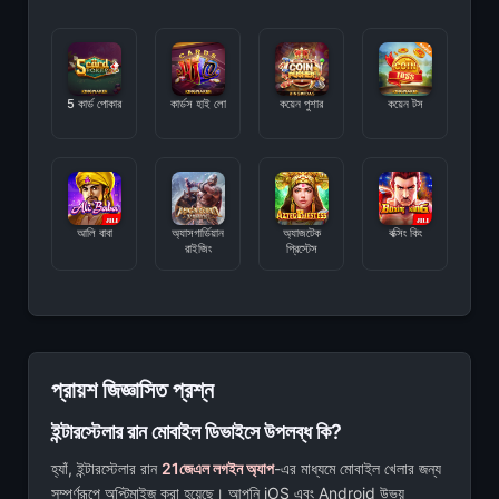
5 কার্ড পোকার
কার্ডস হাই লো
কয়েন পুশার
কয়েন টস
আলি বাবা
অ্যাসগার্ডিয়ান
অ্যাজটেক
বক্সিং কিং
রাইজিং
প্রিস্টেস
প্রায়শ জিজ্ঞাসিত প্রশ্ন
ইন্টারস্টেলার রান মোবাইল ডিভাইসে উপলব্ধ কি?
হ্যাঁ, ইন্টারস্টেলার রান
21জেএল লগইন অ্যাপ
-এর মাধ্যমে মোবাইল খেলার জন্য
সম্পূর্ণরূপে অপ্টিমাইজ করা হয়েছে। আপনি iOS এবং Android উভয়