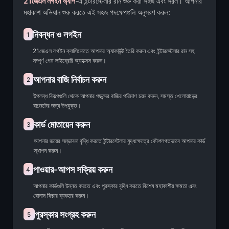
21জেএল লগইন অ্যাপ
-এ ইন্টারস্টেলার রান শুরু করা সহজ এবং সরল। আপনার
মহাকাশ অভিযান শুরু করতে এই সহজ পদক্ষেপগুলি অনুসরণ করুন:
নিবন্ধন ও লগইন
1
21জেএল লগইন ক্যাসিনোতে আপনার অ্যাকাউন্ট তৈরি করুন এবং ইন্টারস্টেলার রান সহ
সম্পূর্ণ গেম লাইব্রেরি অ্যাক্সেস করুন।
আপনার বাজি নির্বাচন করুন
2
উপলব্ধ বিকল্পগুলি থেকে আপনার পছন্দের বাজির পরিমাণ চয়ন করুন, সমস্ত খেলোয়াড়ের
বাজেটের জন্য উপযুক্ত।
কার্ড মোতায়েন করুন
3
আপনার জয়ের সম্ভাবনা বৃদ্ধি করতে ইন্টারস্টেলার যুদ্ধক্ষেত্রে কৌশলগতভাবে আপনার কার্ড
স্থাপন করুন।
পাওয়ার-আপস সক্রিয় করুন
4
আপনার কার্ডগুলি উন্নত করতে এবং পুরস্কার বৃদ্ধি করতে বিশেষ মহাকাশীয় ক্ষমতা এবং
বোনাস ফিচার ব্যবহার করুন।
পুরস্কার সংগ্রহ করুন
5