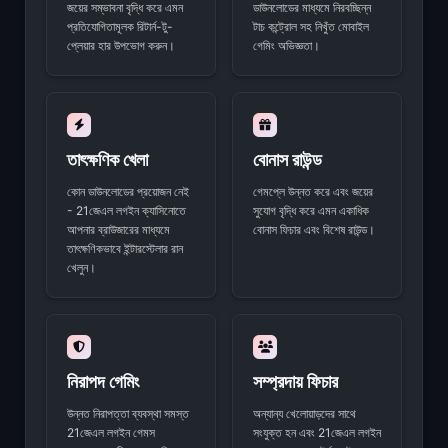
জয়ের সম্ভাবনা বৃদ্ধি করে এমন
ডাউনলোডের মাধ্যমে নিরবচ্ছিন্ন
প্রতিযোগিতামূলক রিটার্ন-টু-
টাচ কন্ট্রোল সহ নিখুঁত মোবাইল
প্লেয়ার হার উপভোগ করুন।
গেমিং অভিজ্ঞতা।
তাৎক্ষণিক খেলা
বোনাস রাউন্ড
কোন ডাউনলোডের প্রয়োজন নেই
গেমপ্লে উন্নত করে এবং জয়ের
- 21জেএল লগইন ক্যাসিনোতে
সুযোগ বৃদ্ধি করে এমন একাধিক
আপনার ব্রাউজারের মাধ্যমে
বোনাস ফিচার এবং বিশেষ রাউন্ড।
তাৎক্ষণিকভাবে ইন্টারস্টেলার রান
খেলুন।
নিরাপদ গেমিং
সম্প্রদায় ফিচার
উন্নত নিরাপত্তা ব্যবস্থা সমস্ত
অন্যান্য খেলোয়াড়দের সাথে
21জেএল লগইন গেমস
সংযুক্ত হন এবং 21জেএল লগইন