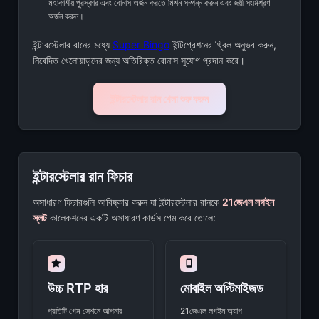
মহাকাশীয় পুরস্কার এবং বোনাস অর্জন করতে মিশন সম্পন্ন করুন এবং জয়ী সংমিশ্রণ
অর্জন করুন।
ইন্টারস্টেলার রানের মধ্যে
Super Bingo
ইন্টিগ্রেশনের থ্রিল অনুভব করুন,
নিবেদিত খেলোয়াড়দের জন্য অতিরিক্ত বোনাস সুযোগ প্রদান করে।
ইন্টারস্টেলার রান খেলা শুরু করুন
ইন্টারস্টেলার রান ফিচার
অসাধারণ ফিচারগুলি আবিষ্কার করুন যা ইন্টারস্টেলার রানকে
21জেএল লগইন
স্লট
কালেকশনের একটি অসাধারণ কার্ডস গেম করে তোলে:
উচ্চ RTP হার
মোবাইল অপ্টিমাইজড
প্রতিটি গেম সেশনে আপনার
21জেএল লগইন অ্যাপ