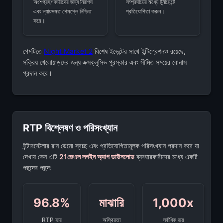
অংশগ্রহণকারীদের জন্য নিরাপদ
সম্প্রদায়ের মধ্যে টুর্নামেন্টে
এবং ন্যায়সঙ্গত গেমপ্লে নিশ্চিত
প্রতিযোগিতা করুন।
করে।
গেমটিতে
Night Market 2
বিশেষ ইভেন্টের সাথে ইন্টিগ্রেশনও রয়েছে,
সক্রিয় খেলোয়াড়দের জন্য এক্সক্লুসিভ পুরস্কার এবং সীমিত সময়ের বোনাস
প্রদান করে।
RTP বিশ্লেষণ ও পরিসংখ্যান
ইন্টারস্টেলার রান ডেমো স্বচ্ছ এবং প্রতিযোগিতামূলক পরিসংখ্যান প্রদান করে যা
দেখায় কেন এটি
21জেএল লগইন অ্যাপ ডাউনলোড
ব্যবহারকারীদের মধ্যে একটি
পছন্দের পছন্দ:
96.8%
মাঝারি
1,000x
RTP হার
অস্থিরতা
সর্বাধিক জয়