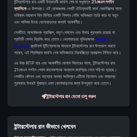
ইন্টারস্টেলার রান একটি উদ্ভাবনী কার্ডস গেম যা শুধুমাত্র
21জেএল লগইন
ক্যাসিনো
-এ উপলব্ধ। এই রোমাঞ্চকর গেমটি ঐতিহ্যবাহী কার্ড মেকানিক্সের সাথে
ভবিষ্যৎ মহাকাশ থিম মিশিয়ে একটি নিমগ্ন গেমিং অভিজ্ঞতা তৈরি করে যা নতুন
এবং অভিজ্ঞ উভয় খেলোয়াড়দের জন্যই আকর্ষণীয়।
গেমটিতে আশ্চর্যজনক গ্রাফিক্স, মসৃণ গেমপ্লে এবং উদার পুরস্কার রয়েছে যা
প্রতিটি সেশন থ্রিলিং করে তোলে। খেলোয়াড়রা সুবিধাজনক
Money
Coming
প্ল্যাটফর্ম ইন্টিগ্রেশনের মাধ্যমে ইন্টারস্টেলার রান উপভোগ করতে
পারেন, এই প্রিমিয়াম কার্ডস গেম অভিজ্ঞতায় নিরবচ্ছিন্ন অ্যাক্সেস নিশ্চিত করে।
এর উচ্চ RTP হার এবং আকর্ষণীয় বোনাস ফিচারের সাথে, ইন্টারস্টেলার রান
21জেএল লগইন গেমস কালেকশনের অন্যতম জনপ্রিয় গেমে পরিণত হয়েছে।
গেমটির কৌশল এবং ভাগ্যের অনন্য সংমিশ্রণ এটিকে বিনোদন এবং সম্ভাব্য
পুরস্কার উভয়ই খুঁজছেন এমন খেলোয়াড়দের জন্য উপযুক্ত করে তোলে।
ইন্টারস্টেলার রান ডেমো চালু করুন
ইন্টারস্টেলার রান কীভাবে খেলবেন