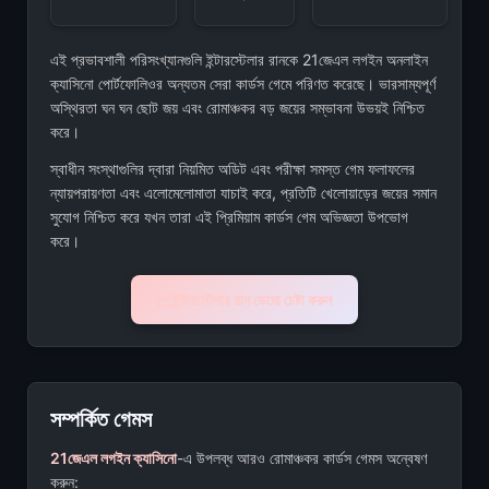
এই প্রভাবশালী পরিসংখ্যানগুলি ইন্টারস্টেলার রানকে 21জেএল লগইন অনলাইন
ক্যাসিনো পোর্টফোলিওর অন্যতম সেরা কার্ডস গেমে পরিণত করেছে। ভারসাম্যপূর্ণ
অস্থিরতা ঘন ঘন ছোট জয় এবং রোমাঞ্চকর বড় জয়ের সম্ভাবনা উভয়ই নিশ্চিত
করে।
স্বাধীন সংস্থাগুলির দ্বারা নিয়মিত অডিট এবং পরীক্ষা সমস্ত গেম ফলাফলের
ন্যায়পরায়ণতা এবং এলোমেলোমাতা যাচাই করে, প্রতিটি খেলোয়াড়ের জয়ের সমান
সুযোগ নিশ্চিত করে যখন তারা এই প্রিমিয়াম কার্ডস গেম অভিজ্ঞতা উপভোগ
করে।
ইন্টারস্টেলার রান ডেমো চেষ্টা করুন
সম্পর্কিত গেমস
21জেএল লগইন ক্যাসিনো
-এ উপলব্ধ আরও রোমাঞ্চকর কার্ডস গেমস অন্বেষণ
করুন: